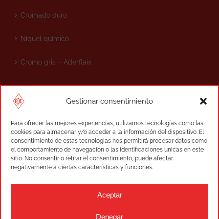
Cromado duro
Níquel químico
Cromo gris – Aderflaix
Gestionar consentimiento
MÁS INFORMACIÓN
Para ofrecer las mejores experiencias, utilizamos tecnologías como las
Control de calidad
cookies para almacenar y/o acceder a la información del dispositivo. El
consentimiento de estas tecnologías nos permitirá procesar datos como
el comportamiento de navegación o las identificaciones únicas en este
Contacto
sitio. No consentir o retirar el consentimiento, puede afectar
negativamente a ciertas características y funciones.
Noticias
Aceptar
Denegar