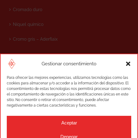
Cromado duro
Níquel químico
Cromo gris – Aderflaix
Gestionar consentimiento
MÁS INFORMACIÓN
Para ofrecer las mejores experiencias, utilizamos tecnologías como las
Control de calidad
cookies para almacenar y/o acceder a la información del dispositivo. El
consentimiento de estas tecnologías nos permitirá procesar datos como
el comportamiento de navegación o las identificaciones únicas en este
Contacto
sitio. No consentir o retirar el consentimiento, puede afectar
negativamente a ciertas características y funciones.
Noticias
Aceptar
Denegar